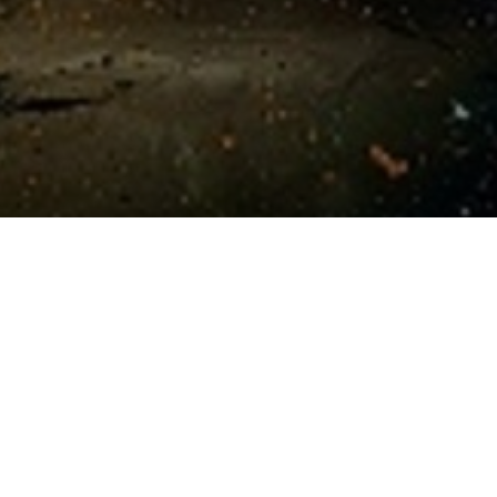
Контакты:
+7(495)222-06-44
pr@a2musiclabel.ru